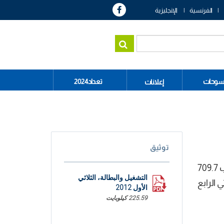
الفرنسية
الإنجليزية
سوحات
تعداد2024
إعلانات
توثيق
أفرزت نتائج المسح الوطني حول السكان و التشغيل للثلاثي الأول من سنة 2012 الى تقدير عدد العاطلين عن العمل ب 709.7
التشغيل والبطالة، الثلاثي
 و بالمقارنة مع الثلاثي الرابع
الأول 2012
225.59 كيلوبايت