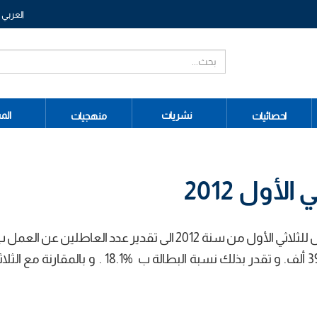
العربي
نشريات
الم
احصائيات
منهجيات
لأول 2012
ألف من مجموع السكان النشيطين الذي بلغ 3916.8 ألف. و تقدر بذلك نسبة البطالة ب %18.1 .