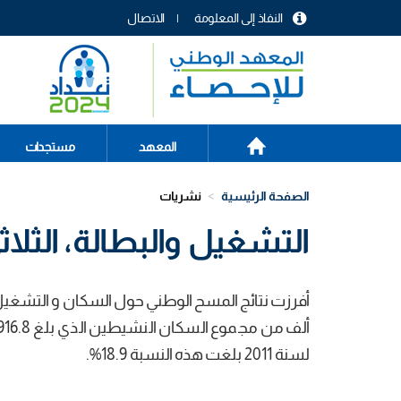
تجاوز
النفاذ إلى المعلومة
الاتصال
إلى
menu
المحتوى
header
الرئيسي
الصفحة
Main
المعهد
مستجدات
الرئيسية
navigation
الصفحة الرئيسية
نشريات
التشغيل والبطالة، الثلاثي ا
لسنة 2011 بلغت هذه النسبة 18.9%.