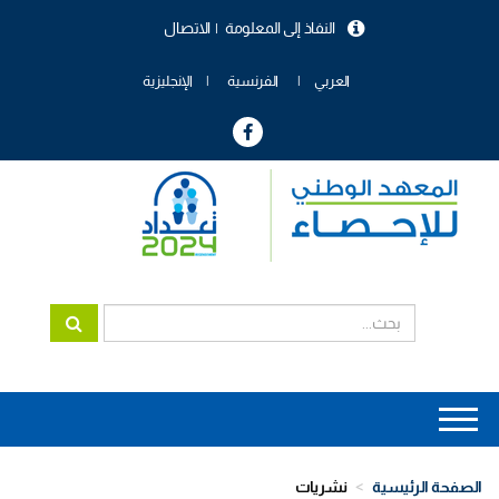
تجاوز
النفاذ إلى المعلومة
الاتصال
إلى
menu
المحتوى
header
الرئيسي
العربي
الفرنسية
الإنجليزية
Main
navigation
الصفحة الرئيسية
نشريات