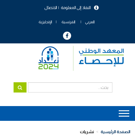
تجاوز
النفاذ إلى المعلومة
الاتصال
إلى
menu
المحتوى
header
الرئيسي
العربي
الفرنسية
الإنجليزية
Main
navigation
الصفحة الرئيسية
نشريات