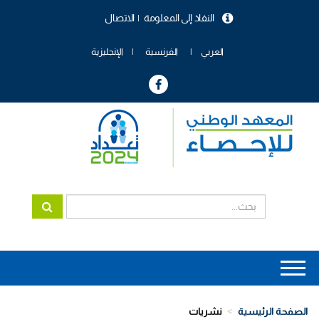
تجاوز
النفاذ إلى المعلومة
الاتصال
إلى
menu
المحتوى
header
الرئيسي
العربي
الفرنسية
الإنجليزية
Main
navigation
الصفحة الرئيسية
نشريات