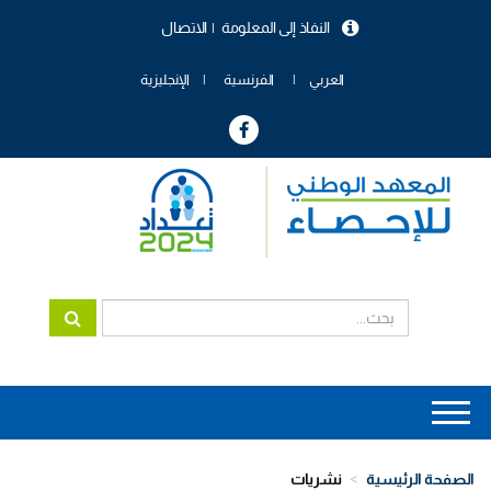
تجاوز
النفاذ إلى المعلومة
الاتصال
إلى
menu
المحتوى
header
الرئيسي
العربي
الفرنسية
الإنجليزية
Main
navigation
الصفحة الرئيسية
نشريات