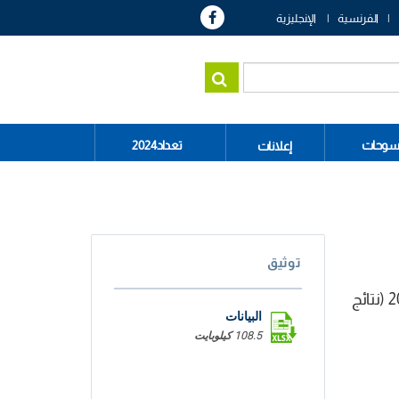
الفرنسية
الإنجليزية
سوحات
تعداد2024
إعلانات
توثيق
في إطار أشغاله الدورية، قام المعهد الوطني للإحصاء بمراجعة الحسابات السنوية لسنوات 2016 (نتائج نهائية) و 2017 (نتائج
البيانات
108.5 كيلوبايت