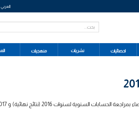
العربي
نشريات
الم
احصائيات
منهجيات