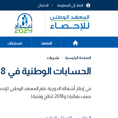
تجاوز
النفاذ إلى المعلومة
الاتصال
إلى
menu
المحتوى
header
الرئيسي
الصفحة
Main
المعهد
مستجدات
الرئيسية
navigation
الصفحة الرئيسية
نشريات
الحسابات الوطنية في 2018
نصف نهائية) و2018 (نتائج وقتية).
المحاور :
الحسابات الوطنية