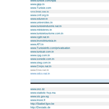
www.tunisie.com/Apia
www.gipp.tn
www.Tunisie.com
www.bvmt.com.tn
www.cmf.org.tn
www.edunet.tn
www.universites.tn
www.tunisieindustrie.nat.tn
www.ministeres.tn
www.tunisietourisme.com.tn
www.cgdr.nat.tn
www.investintunisia.tn
www.ATI.tn
www.Tunisieinfo.com/privatisation
www.tunisair.com.tn
www.cpg.com.tn
www.sonede.com.tn
www.steg.com.tn
www.Cnrps.nat.tn
www.Cnss.nat.tn
www.odco.nat.tn
www.onz.dz
www.statistic-hcp.ma
www.sis.gov.eg
www.insee.fr
http://Statbel.fgov.be
http://Destatis.de