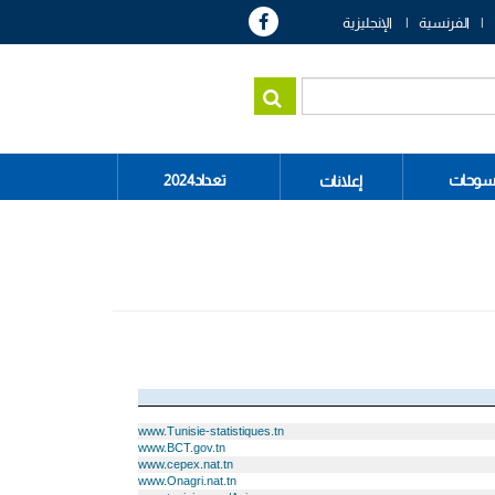
الفرنسية
الإنجليزية
سوحات
تعداد2024
إعلانات
www.Tunisie-statistiques.tn
www.BCT.gov.tn
www.cepex.nat.tn
www.Onagri.nat.tn