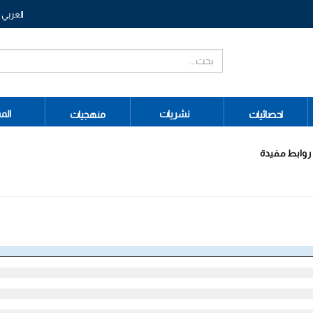
العربي
نشريات
الم
احصائيات
منهجيات
وابط مفيدة