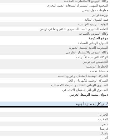
وكالة النهوض الاستثمارات الفلاحية
المجمع المهني المشترك لمنتجات الصيد البحري
معلومات حول تونس
بورصة تونس
هيئة السوق المالية
البوابة التربوية التونسية
التعليم العالي و البحث العلمي و التكنولوجيا في تونس
وكالة النهوض بالصناعة
موقع الحكومة
الديوان الوطني للسياحة
المندوبية العامة للتنمية الجهوية
وكالة النهوض بالاستثمار الخارجي
الوكالة التونسية للأنترنات
التخصيص في تونس
الخطوط التونسية
فسفاط قفصة
الشركة الوطنية لاستغلال و توزيع المياه
الشركة الوطنية للكهرباء و الغاز
الصندوق الوطني للتقاعد و الحيطة الاجتماعية
الصندوق الوطني للضمان الاجتماعي
ديـوان تنميـة الوسط الغربـي
2. هياكل إحصائية أجنبية
الجزائر
المغرب
مصر
فرنسا
بلجيكيا
ألمانيا