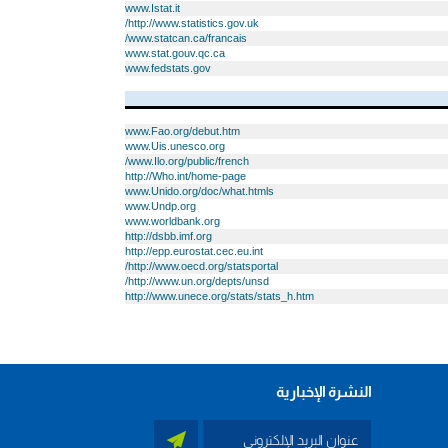
www.Istat.it
http://www.statistics.gov.uk/
www.statcan.ca/francais/
www.stat.gouv.qc.ca
www.fedstats.gov
www.Fao.org/debut.htm
www.Uis.unesco.org
www.Ilo.org/public/french/
http://Who.int/home-page
www.Unido.org/doc/what.htmls
www.Undp.org
www.worldbank.org
http://dsbb.imf.org
http://epp.eurostat.cec.eu.int
http://www.oecd.org/statsportal/
http://www.un.org/depts/unsd/
http://www.unece.org/stats/stats_h.htm
النشرة الإخبارية