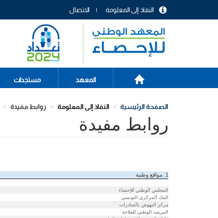
تجاوز
النفاذ إلى المعلومة
الاتصال
إلى
menu
المحتوى
header
الرئيسي
الصفحة
Main
المعهد
مستجدات
الرئيسية
navigation
الصفحة الرئيسية
النفاذ إلى المعلومة
روابط مفيدة
ر
روابط مفيدة
1. مواقع وطنية
المجلس الوطني للإحصاء
البنك المركزي التونسي
مركز النهوض بالصادرات
المرصد الوطني للفلاحة