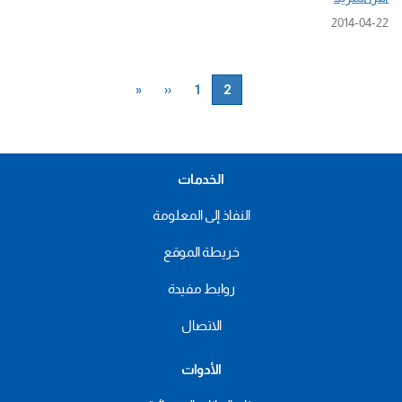
2014-04-22
Pagination
2
1
Current
‹‹
الصفحة
«
Previous
First
page
page
page
الخدمات
النفاذ إلى المعلومة
خريطة الموقع
روابط مفيدة
الاتصال
الأدوات