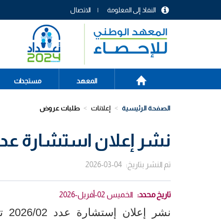
تجاوز
النفاذ إلى المعلومة
الاتصال
إلى
menu
المحتوى
header
الرئيسي
الصفحة
Main
المعهد
مستجدات
الرئيسية
navigation
الصفحة الرئيسية
إعلانات
طلبات عروض
نشر إعلان استشارة عدد 26/02
تم النشر بتاريخ
2026-03-04
تاريخ محدد
الخميس 02-أفريل-2026
نشر