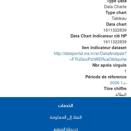
Type Data
Data Charte
Type chart
Tableau
Data chart
1611322839
Data Chart Indicateur clé HP
1611322839
lien indicateur dataset
http://dataportal.ins.tn/ar/DataAnalysis?
FYlJGocPz0WERuaO6dqu0w=
Nbr aprés virgule
1
Période de réference
ث1 2026
Titre chiffre
البطالة
الخدمات
النفاذ إلى المعلومة
خريطة الموقع