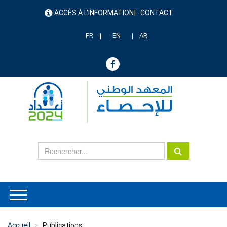
Aller
ACCÈS À L'INFORMATION
CONTACT
au
menu
contenu
header
principal
FR
EN
AR
Accueil
Publications